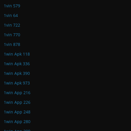
1vin 579
1vin 64
1vin 722
1vin 770
1vin 878
1win Apk 118
1win Apk 336
1win Apk 390
1win Apk 973
1win App 216
1win App 226
1win App 248
1win App 280