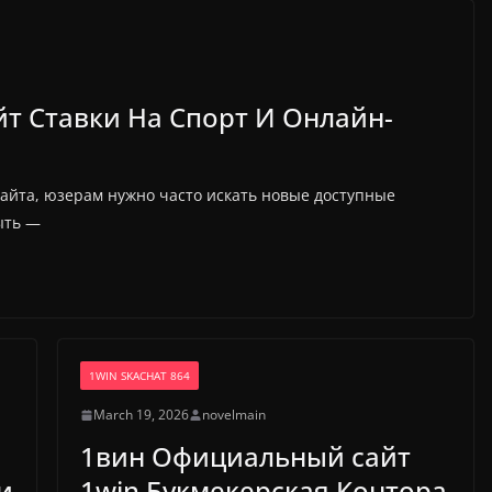
т Ставки На Спорт И Онлайн-
й сайта, юзерам нужно часто искать новые доступные
ыть —
1WIN SKACHAT 864
March 19, 2026
novelmain
1вин Официальный сайт
и
1win Букмекерская Контора