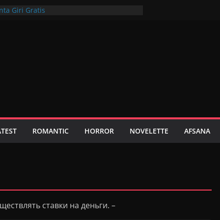
ta Giri Gratis
a: Sportsbook Plus On Range Casino Web
Get For Android Apk In Inclusion To Ios
m Obtain A Huge Benefit Together With A
nspark Casino, Login, Bonus, Recensioni
ATEST
ROMANTIC
HORROR
NOVELETTE
AFSANA
ществлять ставки на деньги. –