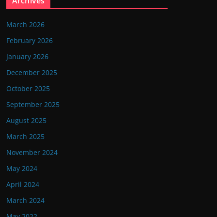
Archives
March 2026
February 2026
January 2026
December 2025
October 2025
September 2025
August 2025
March 2025
November 2024
May 2024
April 2024
March 2024
May 2022