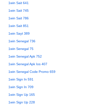
1win Sait 641
1win Sait 745
1win Sait 786
1win Sait 851
1win Sayt 389
1win Senegal 736
1win Senegal 75
1win Senegal Apk 752
1win Senegal Apk Ios 407
1win Senegal Code Promo 659
1win Sign In 591
1win Sign In 709
1win Sign Up 165
1win Sign Up 228