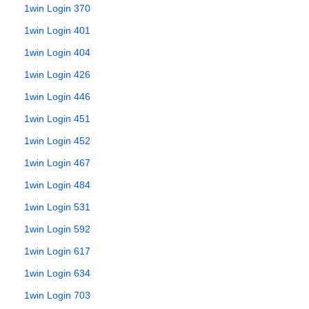
1win Login 370
1win Login 401
1win Login 404
1win Login 426
1win Login 446
1win Login 451
1win Login 452
1win Login 467
1win Login 484
1win Login 531
1win Login 592
1win Login 617
1win Login 634
1win Login 703