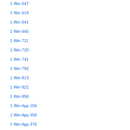
1 Win 547
1 Win 619
1 Win 641
1 Win 645
1 Win 711
1 Win 720
1 Win 741
1 Win 792
1 Win 813
1 Win 822
1 Win 856
1 Win App 104
1 Win App 358
1 Win App 376