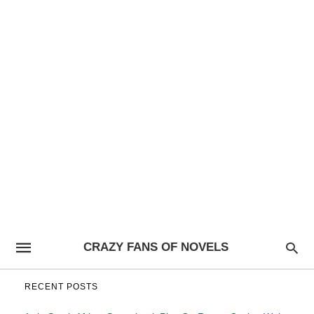
CRAZY FANS OF NOVELS
RECENT POSTS