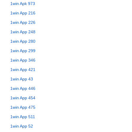
1win Apk 973
1win App 216
1win App 226
1win App 248
1win App 280
1win App 299
1win App 346
1win App 421
1win App 43
1win App 446
1win App 454
1win App 475
1win App 511
1win App 52