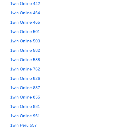
1win Online 442
1win Online 464
1win Online 465
1win Online 501
1win Online 503
1win Online 582
1win Online 588
1win Online 762
1win Online 826
1win Online 837
1win Online 855
1win Online 881
1win Online 961
1win Peru 557