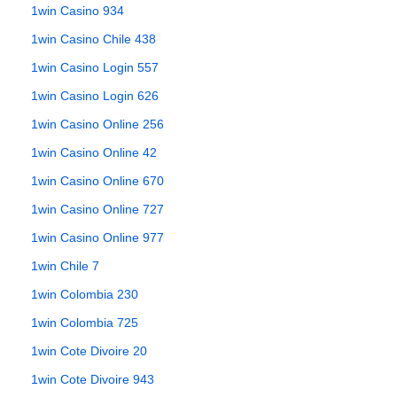
1win Casino 934
1win Casino Chile 438
1win Casino Login 557
1win Casino Login 626
1win Casino Online 256
1win Casino Online 42
1win Casino Online 670
1win Casino Online 727
1win Casino Online 977
1win Chile 7
1win Colombia 230
1win Colombia 725
1win Cote Divoire 20
1win Cote Divoire 943