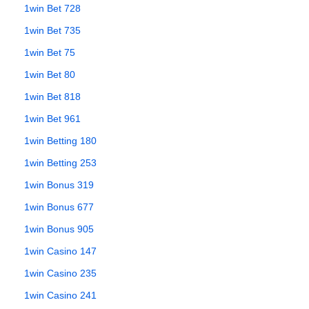
1win Bet 728
1win Bet 735
1win Bet 75
1win Bet 80
1win Bet 818
1win Bet 961
1win Betting 180
1win Betting 253
1win Bonus 319
1win Bonus 677
1win Bonus 905
1win Casino 147
1win Casino 235
1win Casino 241