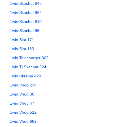
1win Skachat 848
1win Skachat 864
1win Skachat 910
1win Skachat 96
1win Slot 171
1win Slot 183
1win Telecharger 302
1win Tj Skachat 524
1win Ukraina 420
1win Vhod 234
1win Vhod 30
1win Vhod 47
1win Vhod 522
1win Vhod 682