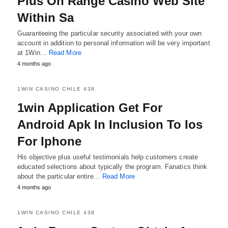
Plus On Range Casino Web Site
Within Sa
Guaranteeing the particular security associated with your own
account in addition to personal information will be very important
at 1Win…
Read More
4 months ago
1WIN CASINO CHILE 438
1win Application Get For
Android Apk In Inclusion To Ios
For Iphone
His objective plus useful testimonials help customers create
educated selections about typically the program. Fanatics think
about the particular entire…
Read More
4 months ago
1WIN CASINO CHILE 438